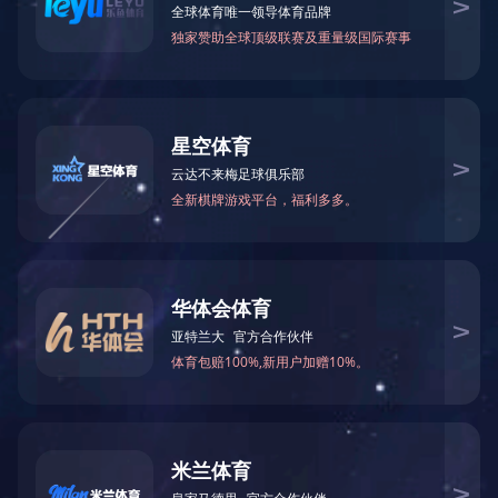
EPDM塑胶跑道
2022-10-26 10:57
EPDM塑胶跑道
已读
3790
EPDM塑胶跑道主要由EPDM彩色胶粒面层与底层组成，是固
定式的赛场跑道材料。