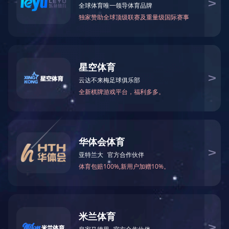
立诚体育全方位参与湘潭工贸
中专运动场建设
2019-08-05 17:35
公司动态
已读
2084
立诚体育全方位参与湘潭工贸中专运动场建设！有赖于行业
的认可和相关建设部门的信任，立诚体育全方位参与到工贸中专